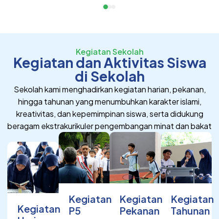
Kegiatan Sekolah
Kegiatan dan Aktivitas Siswa
di Sekolah
Sekolah kami menghadirkan kegiatan harian, pekanan,
hingga tahunan yang menumbuhkan karakter islami,
kreativitas, dan kepemimpinan siswa, serta didukung
beragam ekstrakurikuler pengembangan minat dan bakat
Kegiatan
Kegiatan
Kegiatan
Kegiatan
P5
Pekanan
Tahunan