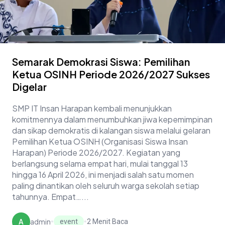
Semarak Demokrasi Siswa: Pemilihan
Ketua OSINH Periode 2026/2027 Sukses
Digelar
SMP IT Insan Harapan kembali menunjukkan
komitmennya dalam menumbuhkan jiwa kepemimpinan
dan sikap demokratis di kalangan siswa melalui gelaran
Pemilihan Ketua OSINH (Organisasi Siswa Insan
Harapan) Periode 2026/2027. Kegiatan yang
berlangsung selama empat hari, mulai tanggal 13
hingga 16 April 2026, ini menjadi salah satu momen
paling dinantikan oleh seluruh warga sekolah setiap
tahunnya. Empat…...
A
admin
•
•
event
2 Menit Baca