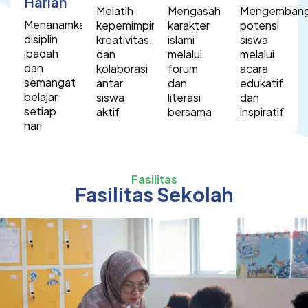
Harian
Melatih
Mengasah
Mengembang
Menanamkan
kepemimpinan,
karakter
potensi
disiplin
kreativitas,
islami
siswa
ibadah
dan
melalui
melalui
dan
kolaborasi
forum
acara
semangat
antar
dan
edukatif
belajar
siswa
literasi
dan
setiap
aktif
bersama
inspiratif
hari
Fasilitas
Fasilitas Sekolah