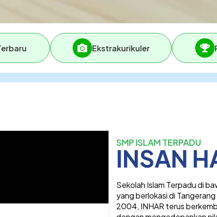
Terbaru
Ekstrakurikuler
SMP ISLAM TERPADU
INSAN 
Sekolah Islam Terpadu di b
yang berlokasi di Tangerang 
2004, INHAR terus berkemb
dengan mengedepankan nilai-