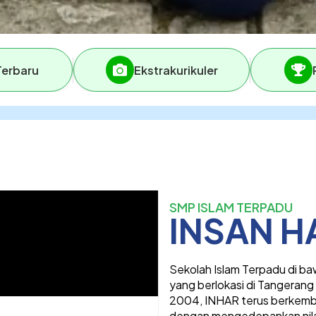
Terbaru
Ekstrakurikuler
SMP ISLAM TERPADU
INSAN 
Sekolah Islam Terpadu di b
yang berlokasi di Tangerang 
2004, INHAR terus berkemb
dengan mengedepankan nilai-