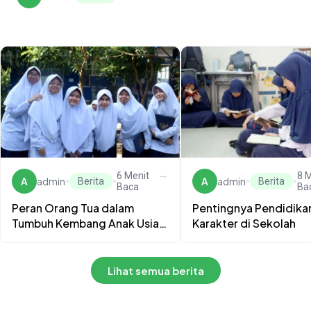
→
6 Menit
8 
A
admin
•
•
A
admin
•
•
Berita
Berita
Baca
Ba
Peran Orang Tua dalam
Pentingnya Pendidika
Tumbuh Kembang Anak Usia
Karakter di Sekolah
Sekolah
Lihat semua berita