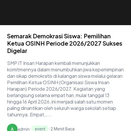
Semarak Demokrasi Siswa: Pemilihan
Ketua OSINH Periode 2026/2027 Sukses
Digelar
SMP IT Insan Harapan kembali menunjukkan
komitmennya dalam menumbuhkan jiwa kepemimpinan
dan sikap demokratis di kalangan siswa melalui gelaran
Pemilihan Ketua OSINH (Organisasi Siswa Insan
Harapan) Periode 2026/2027. Kegiatan yang
berlangsung selama empat hari, mulai tanggal 13
hingga 16 April 2026, ini menjadi salah satu momen
paling dinantikan oleh seluruh warga sekolah setiap
tahunnya. Empat…...
A
admin
•
•
event
2 Menit Baca