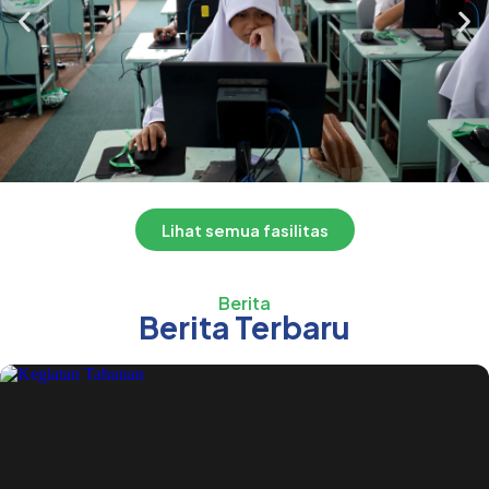
Lihat semua fasilitas
Berita
Berita Terbaru