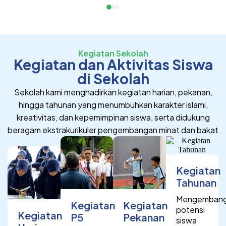
Kegiatan Sekolah
Kegiatan dan Aktivitas Siswa
di Sekolah
Sekolah kami menghadirkan kegiatan harian, pekanan,
hingga tahunan yang menumbuhkan karakter islami,
kreativitas, dan kepemimpinan siswa, serta didukung
beragam ekstrakurikuler pengembangan minat dan bakat
Kegiatan
Tahunan
Mengembang
Kegiatan
Kegiatan
potensi
Kegiatan
P5
Pekanan
siswa