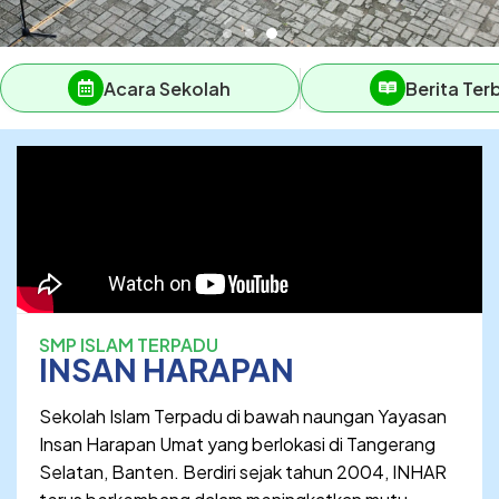
Acara Sekolah
Berita Ter
SMP ISLAM TERPADU
INSAN HARAPAN
Sekolah Islam Terpadu di bawah naungan Yayasan
Insan Harapan Umat yang berlokasi di Tangerang
Selatan, Banten. Berdiri sejak tahun 2004, INHAR