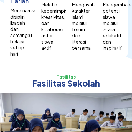
Harian
Melatih
Mengasah
Mengembang
Menanamkan
kepemimpinan,
karakter
potensi
disiplin
kreativitas,
islami
siswa
ibadah
dan
melalui
melalui
dan
kolaborasi
forum
acara
semangat
antar
dan
edukatif
belajar
siswa
literasi
dan
setiap
aktif
bersama
inspiratif
hari
Fasilitas
Fasilitas Sekolah