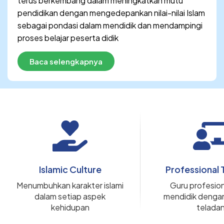
terus berkembang dalam meningkatkan mutu
pendidikan dengan mengedepankan nilai-nilai Islam
sebagai pondasi dalam mendidik dan mendampingi
proses belajar peserta didik
Baca selengkapnya
Islamic Culture
Professional 
Menumbuhkan karakter islami
Guru profesio
dalam setiap aspek
mendidik dengan
kehidupan
telada