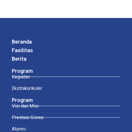
Beranda
Fasilitas
Berita
Program
Kegiatan
Ekstrakurikuler
Program
Visi dan Misi
Prestasi Siswa
Alumni