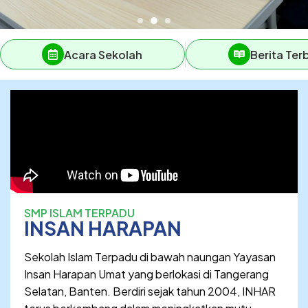
Acara Sekolah
Berita Ter
SMP ISLAM TERPADU
INSAN HARAPAN
Sekolah Islam Terpadu di bawah naungan Yayasan
Insan Harapan Umat yang berlokasi di Tangerang
Selatan, Banten. Berdiri sejak tahun 2004, INHAR