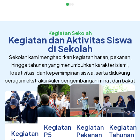
Kegiatan Sekolah
Kegiatan dan Aktivitas Siswa
di Sekolah
Sekolah kami menghadirkan kegiatan harian, pekanan,
hingga tahunan yang menumbuhkan karakter islami,
kreativitas, dan kepemimpinan siswa, serta didukung
beragam ekstrakurikuler pengembangan minat dan bakat
Kegiatan
Kegiatan
Kegiatan
Kegiatan
P5
Pekanan
Tahunan