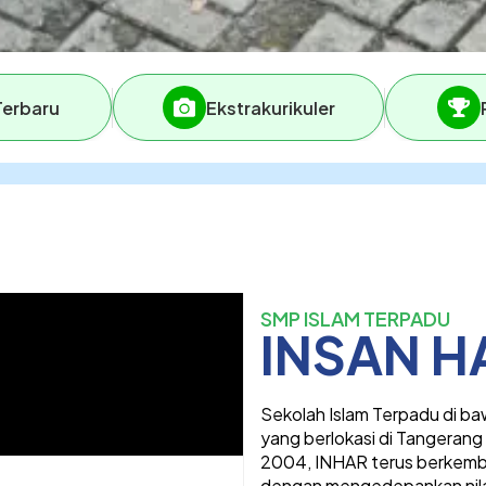
Terbaru
Ekstrakurikuler
SMP ISLAM TERPADU
INSAN 
Sekolah Islam Terpadu di b
yang berlokasi di Tangerang 
2004, INHAR terus berkemb
dengan mengedepankan nilai-