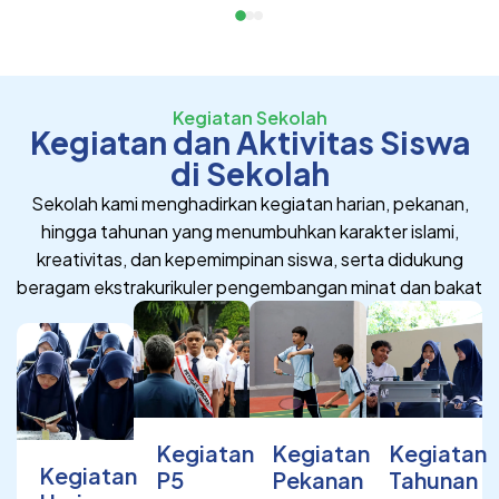
Kegiatan Sekolah
Kegiatan dan Aktivitas Siswa
di Sekolah
Sekolah kami menghadirkan kegiatan harian, pekanan,
hingga tahunan yang menumbuhkan karakter islami,
kreativitas, dan kepemimpinan siswa, serta didukung
beragam ekstrakurikuler pengembangan minat dan bakat
Kegiatan
Kegiatan
Kegiatan
Kegiatan
P5
Pekanan
Tahunan