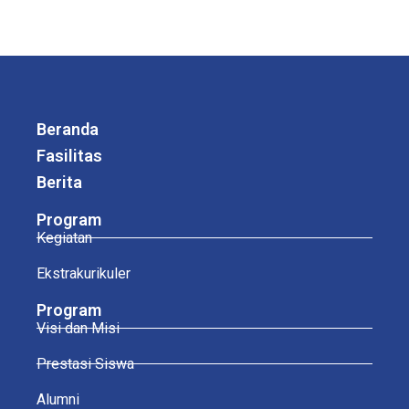
Beranda
Fasilitas
Berita
Program
Kegiatan
Ekstrakurikuler
Program
Visi dan Misi
Prestasi Siswa
Alumni