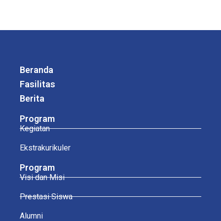
Beranda
Fasilitas
Berita
Program
Kegiatan
Ekstrakurikuler
Program
Visi dan Misi
Prestasi Siswa
Alumni