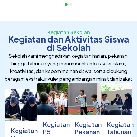
Kegiatan Sekolah
Kegiatan dan Aktivitas Siswa
di Sekolah
Sekolah kami menghadirkan kegiatan harian, pekanan,
hingga tahunan yang menumbuhkan karakter islami,
kreativitas, dan kepemimpinan siswa, serta didukung
beragam ekstrakurikuler pengembangan minat dan bakat
Kegiatan
Kegiatan
Kegiatan
Kegiatan
P5
Pekanan
Tahunan